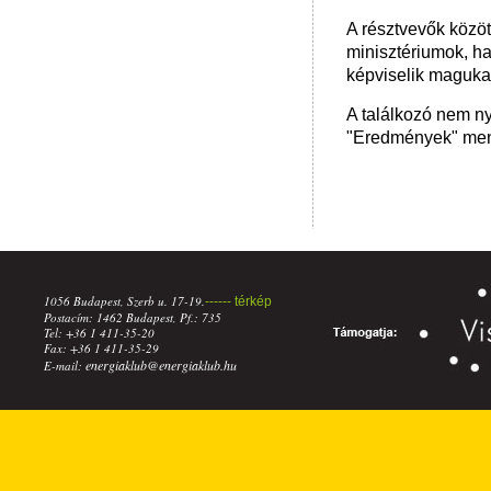
A résztvevők közöt
minisztériumok, ha
képviselik maguka
A találkozó nem n
"Eredmények" menü
1056 Budapest, Szerb u. 17-19.
------ térkép
Postacím: 1462 Budapest, Pf.: 735
Tel: +36 1 411-35-20
Fax: +36 1 411-35-29
energiaklub@energiaklub.hu
E-mail: