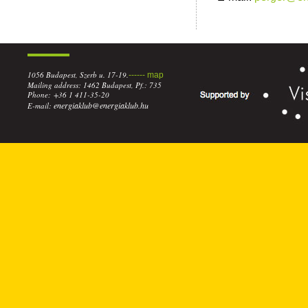
1056 Budapest, Szerb u. 17-19.
------ map
Mailing address: 1462 Budapest, Pf.: 735
Phone: +36 1 411-35-20
energiaklub@energiaklub.hu
E-mail: